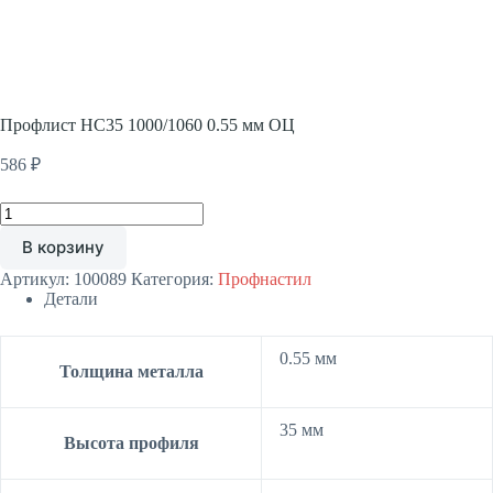
Профлист НС35 1000/1060 0.55 мм ОЦ
586
₽
Количество
товара
В корзину
Профлист
НС35
Артикул:
100089
Категория:
Профнастил
1000/1060
Детали
0.55
мм
ОЦ
0.55 мм
Толщина металла
35 мм
Высота профиля