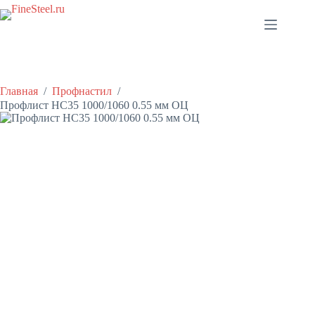
Перейти
к
сути
Главная
/
Профнастил
/
Профлист НС35 1000/1060 0.55 мм ОЦ