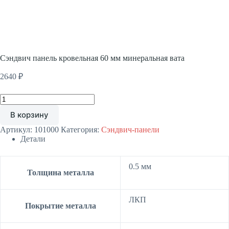
Сэндвич панель кровельная 60 мм минеральная вата
2640
₽
Количество
товара
В корзину
Сэндвич
панель
Артикул:
101000
Категория:
Сэндвич-панели
кровельная
Детали
60
мм
минеральная
0.5 мм
вата
Толщина металла
ЛКП
Покрытие металла